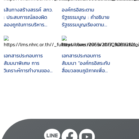
เส้นทางสร้างสรรค์ สกว.
องค์กรอิสระตาม
: ประสบการณ์ลองผิด
รัฐธรรมนูญ : คำอธิบาย
ลองถูกในการบริหาร
รัฐธรรมนูญเรียงตาม
องค์กรอิสระ
มาตรา
เอกสารประกอบการ
เอกสารประกอบการ
สัมมนาพิเศษ การ
สัมมนา "องค์กรอิสระกับ
วิเคราะห์การทำงานของ
สื่อมวลชนภูมิภาคเพื่อ
องค์กรอิสระ : วันที่ 5-7
ปกป้อง คุ้มครอง และส่ง
ตุลาคม 2544 ณ
เสริม สิทธิ เสรีภาพ และ
โรงแรมกาสะลองรีสอร์ต
การมีส่วนร่วมของ
จังหวัดกาญจนบุรี
ประชาชนตาม
รัฐธรรมนูญ" : วันที่ 13-
14 สิงหาคม 2547 ณ
โรงแรมเดอะ ทวิน
ทาวเวอร์ กรุงเทพฯ