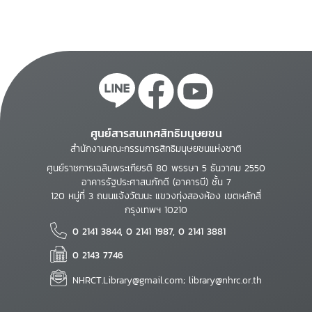
ศูนย์สารสนเทศสิทธิมนุษยชน
สำนักงานคณะกรรมการสิทธิมนุษยชนแห่งชาติ
ศูนย์ราชการเฉลิมพระเกียรติ 80 พรรษา 5 ธันวาคม 2550
อาคารรัฐประศาสนภักดี (อาคารบี) ชั้น 7
120 หมู่ที่ 3 ถนนแจ้งวัฒนะ แขวงทุ่งสองห้อง เขตหลักสี่
กรุงเทพฯ 10210
0 2141 3844, 0 2141 1987, 0 2141 3881
0 2143 7746
NHRCT.Library@gmail.com; library@nhrc.or.th