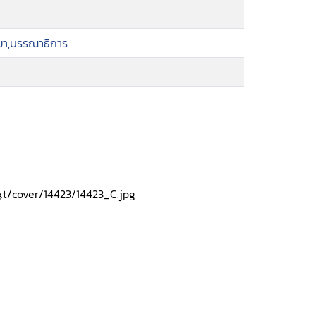
ธยา,บรรณาธิการ