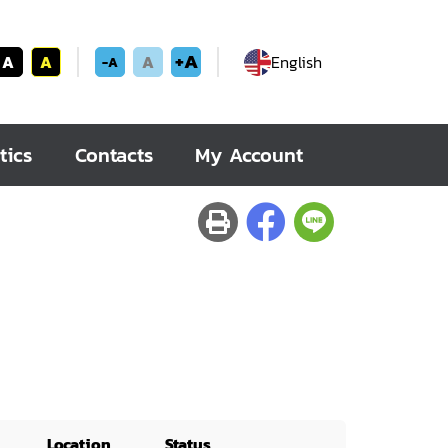
+A
A
A
A
English
-A
tics
Contacts
My Account
Location
Status