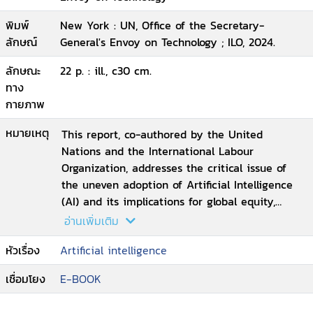
พิมพ์
New York : UN, Office of the Secretary-
ลักษณ์
General's Envoy on Technology ; ILO, 2024.
ลักษณะ
22 p. : ill., c30 cm.
ทาง
กายภาพ
หมายเหตุ
This report, co-authored by the United
Nations and the International Labour
Organization, addresses the critical issue of
the uneven adoption of Artificial Intelligence
(AI) and its implications for global equity,
fairness, and social justice. Disparities in
อ่านเพิ่มเติม
access to digital infrastructure, advanced
หัวเรื่อง
Artificial intelligence
technology, quality education, and training are
deepening existing inequalities, particularly as
เชื่อมโยง
E-BOOK
the global economy shifts towards AI-driven
production and innovation. Less developed