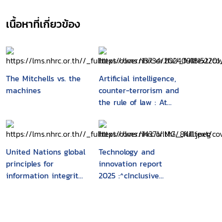
countries risk being left behind, exacerbating
economic and social divides. The report
เนื้อหาที่เกี่ยวข้อง
stresses the importance of targeted and
concerted efforts to bridge this digital divide
to ensure AI's potential to foster sustainable
development and alleviate poverty. It
highlights the role of the workplace in AI
The Mitchells vs. the
Artificial intelligence,
adoption, where productivity gains and
machines
counter-terrorism and
improved working conditions can be achieved
the rule of law : At
with the right conditions, including digital
the heart of National
infrastructure, skills, and a culture of social
Security
dialogue. Promoting inclusive growth requires
proactive strategies to support AI development
United Nations global
Technology and
in disadvantaged regions, enhance digital
principles for
innovation report
infrastructure, build AI skills, and ensure good
information integrity
2025 :^cInclusive
quality jobs along the AI value chain.
: Recommendations
artificial Intelligence
International collaboration in AI capacity
for multi-stakeholder
for development
building is crucial to create a more equitable
action
and resilient AI ecosystem, unlocking