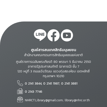
ศูนย์สารสนเทศสิทธิมนุษยชน
สำนักงานคณะกรรมการสิทธิมนุษยชนแห่งชาติ
ศูนย์ราชการเฉลิมพระเกียรติ 80 พรรษา 5 ธันวาคม 2550
อาคารรัฐประศาสนภักดี (อาคารบี) ชั้น 7
120 หมู่ที่ 3 ถนนแจ้งวัฒนะ แขวงทุ่งสองห้อง เขตหลักสี่
กรุงเทพฯ 10210
0 2141 3844, 0 2141 1987, 0 2141 3881
0 2143 7746
NHRCT.Library@gmail.com; library@nhrc.or.th