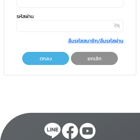
รหัสผ่าน
ลืมรหัสสมาชิก/ลืมรหัสผ่าน
ตกลง
ยกเลิก