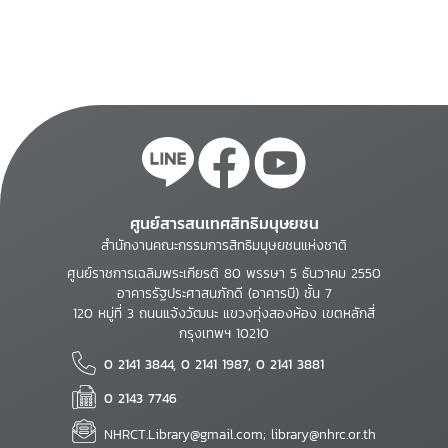
ศูนย์สารสนเทศสิทธิมนุษยชน
สำนักงานคณะกรรมการสิทธิมนุษยชนแห่งชาติ
ศูนย์ราชการเฉลิมพระเกียรติ 80 พรรษา 5 ธันวาคม 2550
อาคารรัฐประศาสนภักดี (อาคารบี) ชั้น 7
120 หมู่ที่ 3 ถนนแจ้งวัฒนะ แขวงทุ่งสองห้อง เขตหลักสี่
กรุงเทพฯ 10210
0 2141 3844, 0 2141 1987, 0 2141 3881
0 2143 7746
NHRCT.Library@gmail.com; library@nhrc.or.th