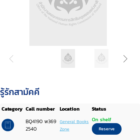
รู้รักสามัคคี
Category
Call number
Location
Status
On shelf
BQ4190 พ369
General Books
2540
Zone
Reserve