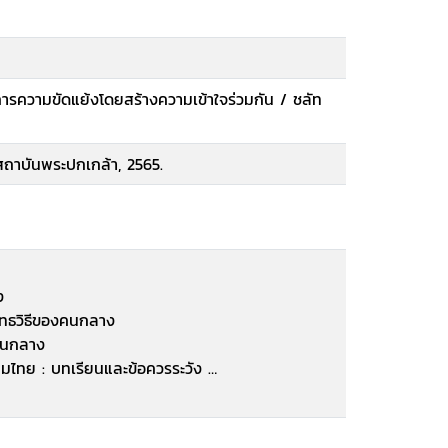
ารความขัดแย้งโดยสร้างความเข้าใจร่วมกัน / ชลัท
 สถาบันพระปกเกล้า, 2565.
าง
ยุทธวิธีของคนกลาง
องคนกลาง
คมไทย : บทเรียนและข้อควรระวัง
กลาง
คนกลาง.