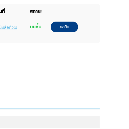
ที่
สถานะ
บนชั้น
ขอยืม
ังสือทั่วไป