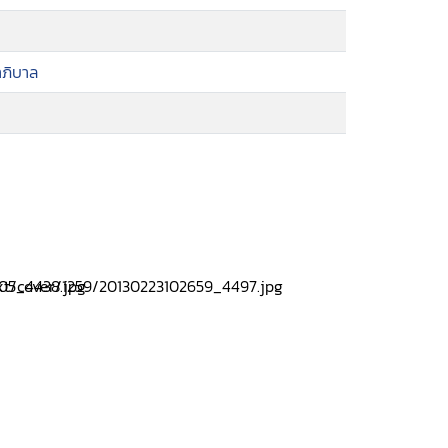
าภิบาล