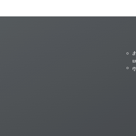
ส
แ
ศ