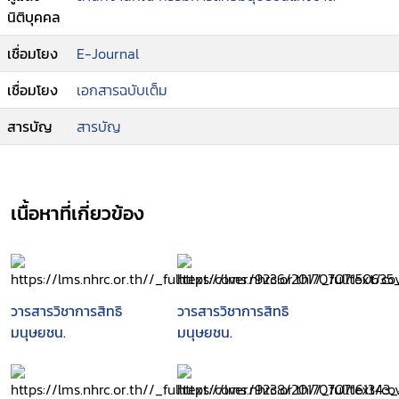
รับผิดในทางอาญาของผู้แทนนิติบุคคล/ นพรัตน์ เพชร
นิติบุคคล
แก้ว
เชื่อมโยง
E-Journal
--ผู้พิทักษ์สิทธิมนุษยชน/ สมชาย หอมลออ
--ร่วมสร้างสังคมให้เคารพสิทธิมนุษยชน/ วิทิต มันตา
เชื่อมโยง
เอกสารฉบับเต็ม
ภรณ์
--การลงโทษอาญากับหลักสิทธิมนุษยชน/ เกศริน
สารบัญ
สารบัญ
เตียวสกุล
--การประชุมระดับภูมิภาคของ AICHR เกี่ยวกับสิทธิ
ของผู้พิการในประชาคมอาเซียน ครั้งที่ 3/ พรชัย น้อย
บ้านโง้ง
เนื้อหาที่เกี่ยวข้อง
--Book review : Human Rights Mobilization as
Social Movement and Institution Action/
Apinya Tissamanna.
วารสารวิชาการสิทธิ
วารสารวิชาการสิทธิ
มนุษยชน.
มนุษยชน.