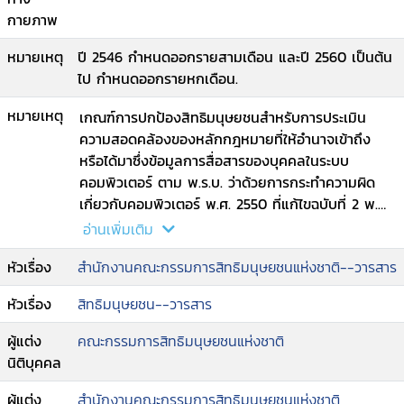
กายภาพ
หมายเหตุ
ปี 2546 กำหนดออกรายสามเดือน และปี 2560 เป็นต้น
ไป กำหนดออกรายหกเดือน.
หมายเหตุ
เกณฑ์การปกป้องสิทธิมนุษยชนสำหรับการประเมิน
ความสอดคล้องของหลักกฎหมายที่ให้อำนาจเข้าถึง
หรือได้มาซึ่งข้อมูลการสื่อสารของบุคคลในระบบ
คอมพิวเตอร์ ตาม พ.ร.บ. ว่าด้วยการกระทำความผิด
เกี่ยวกับคอมพิวเตอร์ พ.ศ. 2550 ที่แก้ไขฉบับที่ 2 พ.ศ.
2560/ คณาธิป ทองรวีวงศ์
อ่านเพิ่มเติม
--กติการะหว่างประเทศว่าด้วยสิทธิพลเมืองและสิทธิ
หัวเรื่อง
สำนักงานคณะกรรมการสิทธิมนุษยชนแห่งชาติ--วารสาร
ทางการเมือง (ICCPR) และความผิดฐานละเมิดอำนาจ
ศาลในประเทศไทย/ เอื้ออารีย์ อิ้งจะนิล และคณะ
หัวเรื่อง
สิทธิมนุษยชน--วารสาร
--การคุ้มครองสิทธิและเสรีภาพของบุคคลกับการรับ
ฟังพยานหลักฐานในกรณีการกันผู้ร่วมกระทำผิดด้วย
ผู้แต่ง
คณะกรรมการสิทธิมนุษยชนแห่งชาติ
กันเป็นพยาน/ จักรพงษ์ วิวัฒน์วานิช
นิติบุคคล
--กรณีศึกษาและจัดทำความเห็นต่อพระราชบัญญัติ
แก้ไขเพิ่มเติมบทบัญญัติแห่งกฎหมายที่เกี่ยวกับความ
ผู้แต่ง
สำนักงานคณะกรรมการสิทธิมนุษยชนแห่งชาติ