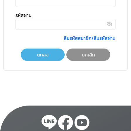
รหัสผ่าน
ลืมรหัสสมาชิก/ลืมรหัสผ่าน
ตกลง
ยกเลิก