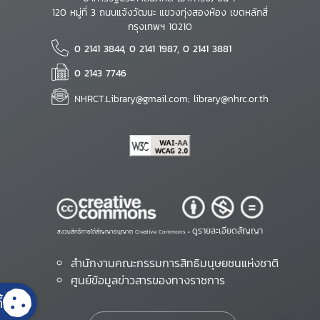
120 หมู่ที่ 3 ถนนแจ้งวัฒนะ แขวงทุ่งสองห้อง เขตหลักสี่
กรุงเทพฯ 10210
0 2141 3844, 0 2141 1987, 0 2141 3881
0 2143 7746
NHRCT.Library@gmail.com; library@nhrc.or.th
ดูรายละเอียดสัญญา
สงวนสิทธิ์ภายใต้สัญญาอนุญาต Creative Commons •
สำนักงานคณะกรรมการสิทธิมนุษยชนแห่งชาติ
ศูนย์ข้อมูลข่าวสารของทางราชการ
้