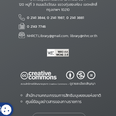
120 หมู่ที่ 3 ถนนแจ้งวัฒนะ แขวงทุ่งสองห้อง เขตหลักสี่
กรุงเทพฯ 10210
0 2141 3844, 0 2141 1987, 0 2141 3881
0 2143 7746
NHRCT.Library@gmail.com; library@nhrc.or.th
ดูรายละเอียดสัญญา
สงวนสิทธิ์ภายใต้สัญญาอนุญาต Creative Commons •
สำนักงานคณะกรรมการสิทธิมนุษยชนแห่งชาติ
ศูนย์ข้อมูลข่าวสารของทางราชการ
้