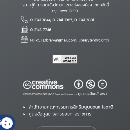
120 หมู่ที่ 3 ถนนแจ้งวัฒนะ แขวงทุ่งสองห้อง เขตหลักสี่
กรุงเทพฯ 10210
0 2141 3844, 0 2141 1987, 0 2141 3881
0 2143 7746
NHRCT.Library@gmail.com; library@nhrc.or.th
ดูรายละเอียดสัญญา
สงวนสิทธิ์ภายใต้สัญญาอนุญาต Creative Commons •
สำนักงานคณะกรรมการสิทธิมนุษยชนแห่งชาติ
ศูนย์ข้อมูลข่าวสารของทางราชการ
้