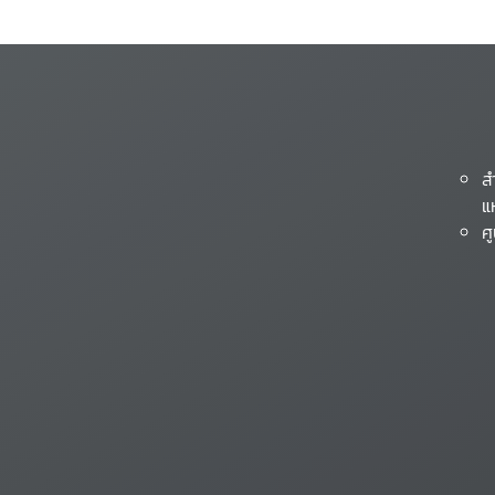
ส
แ
ศ