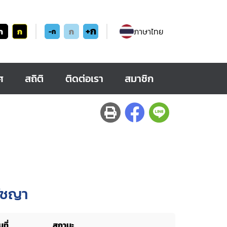
+ก
ก
ก
ก
ภาษาไทย
-ก
ศ
สถิติ
ติดต่อเรา
สมาชิก
รัชญา
ที่
สถานะ