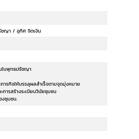
ชญา / อุทิศ จิตเงิน
ชนในพุทธปรัชญา
นภารกิจให้บรรลุผลสำเร็จตามจุดมุ่งหมาย
ะการสร้างระเบียบวินัยชุมชน
องชุมชน.