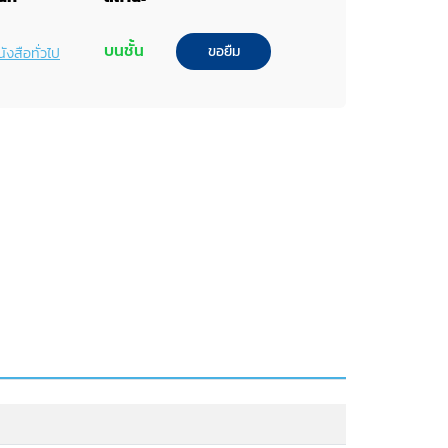
บนชั้น
ขอยืม
ังสือทั่วไป