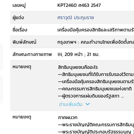
เลขหมู่
KPT2460 ศ463 2547
ผู้แต่ง
ศราวุฒิ ประทุมราช
ชื่อเรื่อง
เครื่องมือคุ้มครองสิทธิและเสรีภาพตาม
พิมพ์ลักษณ์
กรุงเทพฯ : คณะทำงานไทยเพื่อจัดตั้งก
ลักษณะทางกายภาพ
iii, 209 หน้า ; 21 ซม.
หมายเหตุ
สิทธิมนุษยชนคืออะไร
--สิทธิมนุษยชนที่ได้รับการรับรองไว้ต
--เครื่องมือคุ้มครองสิทธิมนุษยชนตา
--คณะกรรมการสิทธิมนุษยชนแห่งชาติ
--ผู้ตรวจการแผ่นดินของรัฐสภา
--ศาลปกครอง
อ่านเพิ่มเติม
--ศาลรัฐธรรมนูญ.
หมายเหตุ
ภาคผนวก
--พระราชบัญญัติคณะกรรมการสิทธิมน
--พระราชบัญญัติประกอบรัฐธรรมนูญ ว