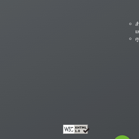
ส
แ
ศ