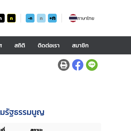
+ก
ก
ก
ก
ภาษาไทย
-ก
ศ
สถิติ
ติดต่อเรา
สมาชิก
ตามรัฐธรรมนูญ
ที่
สถานะ