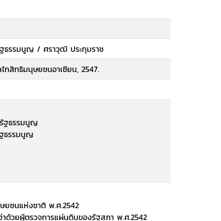
รัฐธรรมนูญ / ศราวุฒิ ประทุมราช
ลไกสิทธิมนุษยชนอาเซียน, 2547.
ามรัฐธรรมนูญ
มรัฐธรรมนูญ
ุษยชนแห่งชาติ พ.ศ.2542
่าด้วยผู้ตรวจการแผ่นดินของรัฐสภา พ.ศ.2542