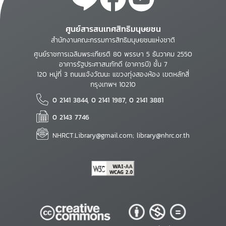
ศูนย์สารสนเทศสิทธิมนุษยชน
สำนักงานคณะกรรมการสิทธิมนุษยชนแห่งชาติ
ศูนย์ราชการเฉลิมพระเกียรติ 80 พรรษา 5 ธันวาคม 2550
อาคารรัฐประศาสนภักดี (อาคารบี) ชั้น 7
120 หมู่ที่ 3 ถนนแจ้งวัฒนะ แขวงทุ่งสองห้อง เขตหลักสี่
กรุงเทพฯ 10210
0 2141 3844, 0 2141 1987, 0 2141 3881
0 2143 7746
NHRCT.Library@gmail.com; library@nhrc.or.th