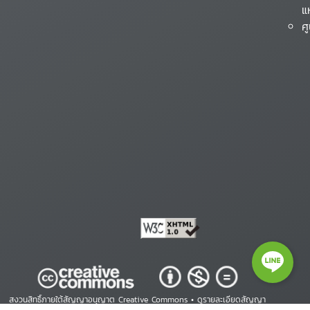
แ
ศ
สงวนสิทธิ์ภายใต้สัญญาอนุญาต Creative Commons •
ดูรายละเอียดสัญญา