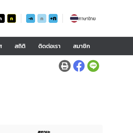
+ก
ก
ก
ก
ภาษาไทย
-ก
ศ
สถิติ
ติดต่อเรา
สมาชิก
สถานะ