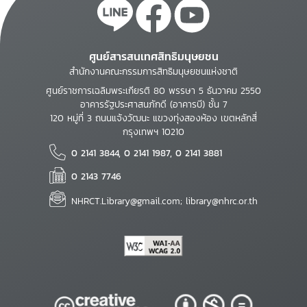
ศูนย์สารสนเทศสิทธิมนุษยชน
สำนักงานคณะกรรมการสิทธิมนุษยชนแห่งชาติ
ศูนย์ราชการเฉลิมพระเกียรติ 80 พรรษา 5 ธันวาคม 2550
อาคารรัฐประศาสนภักดี (อาคารบี) ชั้น 7
120 หมู่ที่ 3 ถนนแจ้งวัฒนะ แขวงทุ่งสองห้อง เขตหลักสี่
กรุงเทพฯ 10210
0 2141 3844, 0 2141 1987, 0 2141 3881
0 2143 7746
NHRCT.Library@gmail.com; library@nhrc.or.th