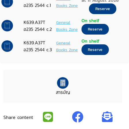
at 11 August 2026
อ235 2544 c.1
Books Zone
Reserve
On shelf
K639.A37T
General
อ235 2544 c.2
Books Zone
Reserve
On shelf
K639.A37T
General
อ235 2544 c.3
Books Zone
Reserve
สารบัญ
Share content