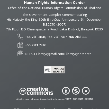
Human Rights Information Center
Office of the National Human Rights Commission of Thailand
The Government Complex Commemorating
His Majesty the King 80th BirthDay Anniversary 5th December,
B.E.2550 (2007)
7th Floor 120 Chaengwattana Road, Laksi District, Bangkok 10210
+66 2141 3844, +66 2141 1987, +66 2141 3881
+66 2143 7746
NHRCT.Library@gmail.com; library@nhrc.or.th
View contract details
All rights reserved under license Creative Commons •