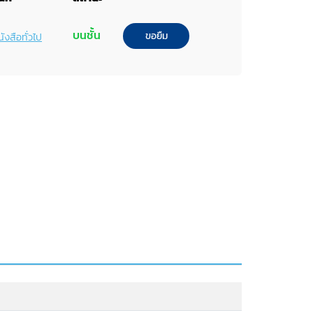
บนชั้น
ขอยืม
ังสือทั่วไป