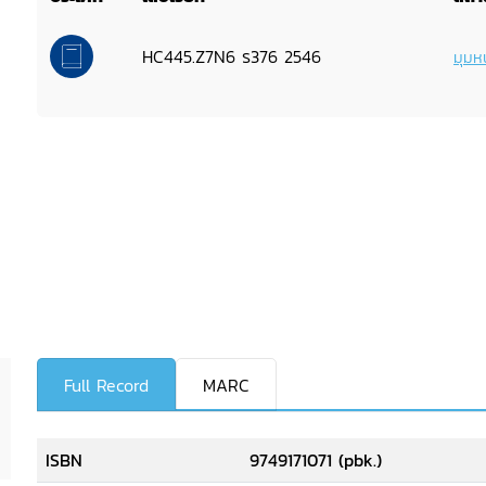
HC445.Z7N6 ร376 2546
มุมหน
Full Record
MARC
ISBN
9749171071 (pbk.)