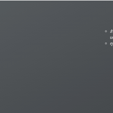
ส
แ
ศ