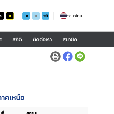
+ก
ก
ก
ก
ภาษาไทย
-ก
ศ
สถิติ
ติดต่อเรา
สมาชิก
ภาคเหนือ
ที่
สถานะ