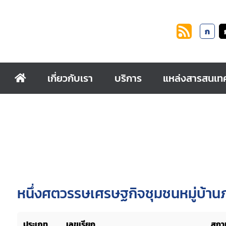
ก
เกี่ยวกับเรา
บริการ
แหล่งสารสนเท
หนึ่งศตวรรษเศรษฐกิจชุมชนหมู่บ้าน
ประเภท
เลขเรียก
สถาน