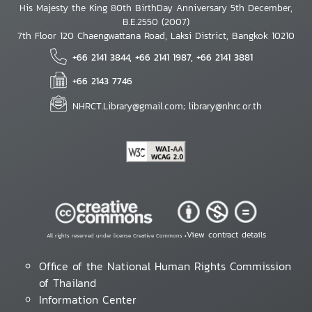
His Majesty the King 80th BirthDay Anniversary 5th December,
B.E.2550 (2007)
7th Floor 120 Chaengwattana Road, Laksi District, Bangkok 10210
+66 2141 3844, +66 2141 1987, +66 2141 3881
+66 2143 7746
NHRCT.Library@gmail.com; library@nhrc.or.th
View contract details
All rights reserved under license Creative Commons •
Office of the National Human Rights Commission
of Thailand
Information Center