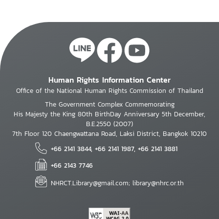
Human Rights Information Center
Office of the National Human Rights Commission of Thailand
The Government Complex Commemorating
His Majesty the King 80th BirthDay Anniversary 5th December,
B.E.2550 (2007)
7th Floor 120 Chaengwattana Road, Laksi District, Bangkok 10210
+66 2141 3844, +66 2141 1987, +66 2141 3881
+66 2143 7746
NHRCT.Library@gmail.com; library@nhrc.or.th