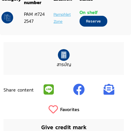
number
On shelf
PAM ศ724
Pamphlet
2547
Zone
Reserve
สารบัญ
Share content
Favorites
Give credit mark