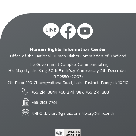
Human Rights Information Center
Office of the National Human Rights Commission of Thailand
The Government Complex Commemorating
His Majesty the King 80th BirthDay Anniversary 5th December,
B.E.2550 (2007)
7th Floor 120 Chaengwattana Road, Laksi District, Bangkok 10210
+66 2141 3844, +66 2141 1987, +66 2141 3881
+66 2143 7746
NHRCT.Library@gmail.com; library@nhrc.or.th