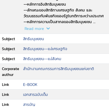
--หลักการอิงสิทธิมนุษยชน
--ลักษณะของสิทธิทางเศรษฐกิจ สังคม และ
วัฒนธรรมกับพันธกิจของรัฐในกติการะหว่างประเทศ
--หลักการความเป็นสากลของสิทธิมนุษยชน
--สิทธิมนุษยชนแบ่งออกเป็น 5 ประเภท
Read more
--ทำความเข้าใจกับหลักการลิมเบอร์ก (Limburg
Subject
สิทธิมนุษยชน
Principle)
--ทำความเข้าใจกับแนวปฏิบัติ Masstricht (เครื่องมือ
Subject
สิทธิมนุษยชน--แง่เศรษฐกิจ
ในการตรวจสอบการละเมิดสิทธิทางเศรษฐกิจ สังคม
และวัฒนธรรม)
Subject
สิทธิมนุษยชน--แง่สังคม
--มุมมองสิทธิมนุษยชน
--การละเมิดสิทธิมนุษยชนโดยโครงสร้างและนโยบาย.
Corporate
สำนักงานคณะกรรมการสิทธิมนุษยชนแห่งชาติ
authur
Link
E-BOOK
Link
เอกสารฉบับเต็ม
Link
สารบัญ