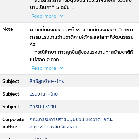
นามเป็นภาคี 5 ฉบับ
--เครือข่ายการจ้างงานในกระแสโลกาภิวัตน์
Read more
--สิทธิแรงงานและสิทธิมนุษยชน-เครือกีดกัน กดดัน
Note
หรือเกื้อกูลทางการค้าระหว่างประเทศ
ความมั่นคงของมนุษย์ vs ความมั่นคงของชาติ ชะตา
--บทสำรวจ ความคิดเห็นลูกจ้างและผู้ประกอบการ-
กรรมแรงงานข้ามชาติภายใต้กระแสโลกาภิวัฒน์ธรรม
เกี่ยวกับมาตรฐานแรงงานกับการค้าระหว่างประเทศ
รัฐ
--บทวิพากษ์มาตรฐานแรงงานไทย มรท.8001-2546
--กรณีศึกษา การลุกขึ้นสู้ของแรงงานทาสข้ามชาติที่
(TLS.8001-2002)
แม่สอด จ.ตาก
--ILO กับประเทศไทย
--บทวิพากษ์ ประกาศจังหวัด เรื่อง การกำหนด
Read more
--อนุสัญญา 14 ฉบับที่ประเทศไทยให้สัตยาบัน
มาตรการควบคุมแรงงานต่างด้าว
Subject
สิทธิลูกจ้าง--ไทย
--การให้สัตยาบันอนุสัญญาแรงงานหลักของอาเซียน
--ข้อเสนอของคณะกรรมการสมานฉันท์แรงงานไทย
9 ประเทศ
และพันธมิตร
Subject
แรงงาน--ไทย
--มาตรฐานแรงงานระหว่างประเทศภาคเอกชน และ
--ข้อเสนอของคณะกรรมการสิทธิมนุษยชนแห่งชาติ
แนวคิด CSR
--แนวคิดความมั่นคงของมนุษย์ และมนุษย์นิยมคือ
Subject
สิทธิมนุษยชน
--กรณีศึกษา SA 8000 กับมาตรฐานกฎหมาย
ทางออก.
แรงงานไทย
Corporate
คณะกรรมการสิทธิมนุษยชนแห่งชาติ. คณะ
--แนวพิจารณาประเด็นที่ไม่สอดคล้องกับหลักการ
authur
อนุกรรมการสิทธิแรงงาน
อนุสัญญาฉบับที่ 87 และ 98.