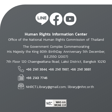
Human Rights Information Center
Office of the National Human Rights Commission of Thailand
The Government Complex Commemorating
His Majesty the King 80th BirthDay Anniversary 5th December,
B.E.2550 (2007)
7th Floor 120 Chaengwattana Road, Laksi District, Bangkok 10210
+66 2141 3844, +66 2141 1987, +66 2141 3881
+66 2143 7746
NHRCT.Library@gmail.com; library@nhrc.or.th