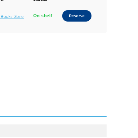
On shelf
Reserve
 Books Zone