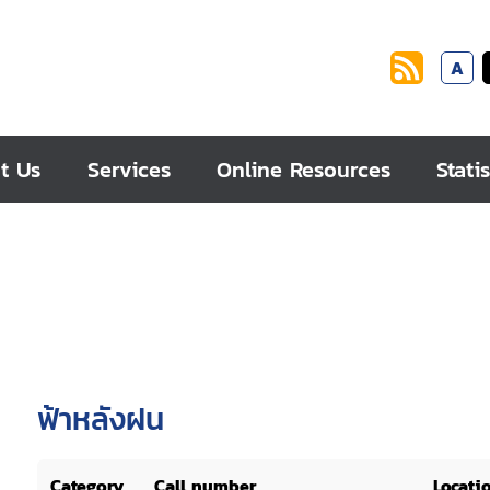
A
t Us
Services
Online Resources
Statis
ฟ้าหลังฝน
Category
Call number
Locati