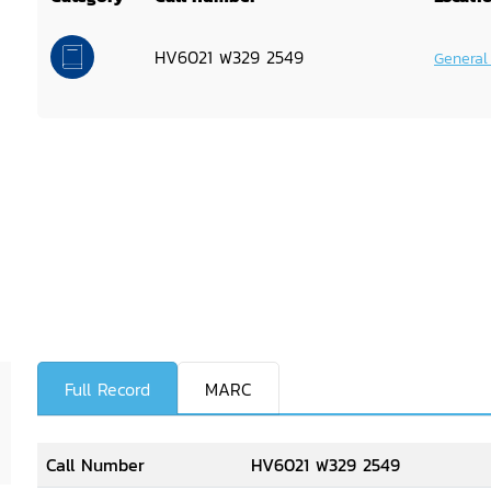
HV6021 ฟ329 2549
General
Full Record
MARC
Call Number
HV6021 ฟ329 2549