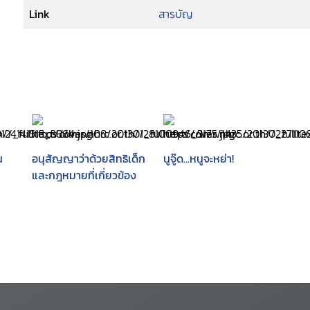
Link
สารบัญ
น
อนุสัญญาว่าด้วยสิทธิเด็ก
นูจู๊ด...หนูจะหย่า!
และกฎหมายที่เกี่ยวข้อง