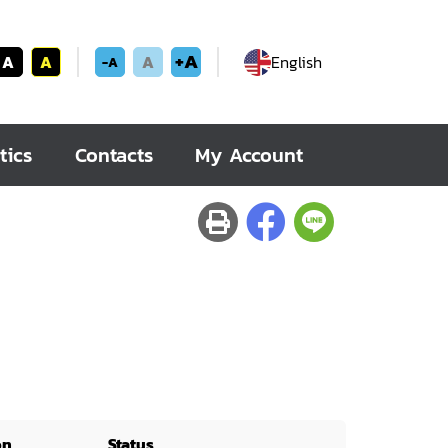
+A
A
A
A
English
-A
tics
Contacts
My Account
on
Status