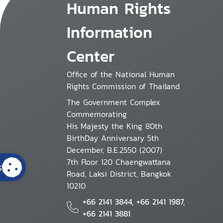
Human Rights
Information
Center
Office of the National Human
Rights Commission of Thailand
The Government Complex
Commemorating
His Majesty the King 80th
BirthDay Anniversary 5th
December, B.E.2550 (2007)
7th Floor 120 Chaengwattana
s
Road, Laksi District, Bangkok
10210
+66 2141 3844, +66 2141 1987,
+66 2141 3881