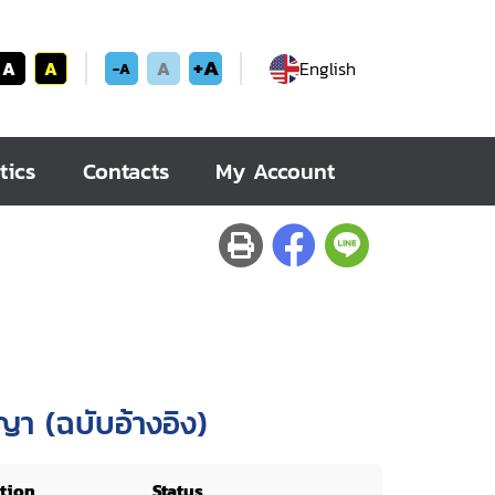
+A
A
A
A
English
-A
tics
Contacts
My Account
า (ฉบับอ้างอิง)
tion
Status