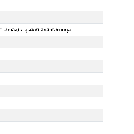
งอิง) / สุรศักดิ์ ลิขสิทธิ์วัฒนกุล