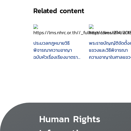
Related content
ประมวลกฎหมายวิธี
พระราชบัญญัติจัดตั้
พิจารณาความอาญา
แขวงและวิธีพิจารณา
ฉบับหัวเรื่องเรียงมาตรา...
ความอาญาในศาลแขว
พ.ศ. 2499 พร้อมแนว
บรรทัดฐานคำพิพากษ
ศาลฎีกา
Human Rights