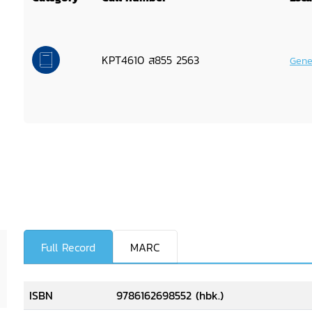
KPT4610 ส855 2563
Gene
Full Record
MARC
ISBN
9786162698552 (hbk.)