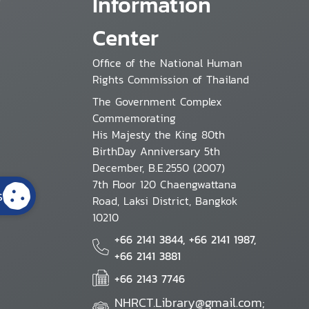
Information
Center
Office of the National Human
Rights Commission of Thailand
The Government Complex
Commemorating
His Majesty the King 80th
BirthDay Anniversary 5th
December, B.E.2550 (2007)
7th Floor 120 Chaengwattana
s
Road, Laksi District, Bangkok
10210
+66 2141 3844, +66 2141 1987,
+66 2141 3881
+66 2143 7746
NHRCT.Library@gmail.com;