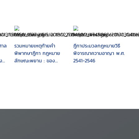
งศาล
รวมหมายเหตุท้ายคำ
ฎีกาประมวลกฎหมายวิธี
พิพากษาฎีกา กฎหมาย
พิจารณาความอาญา พ.ศ.
ง
ลักษณะพยาน : ของ
2541-2546
ศาสตราจารย์ จิตติ ติง
า
ศภัทิย์