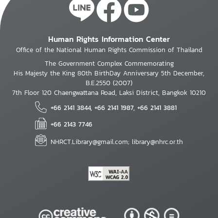
Human Rights Information Center
Office of the National Human Rights Commission of Thailand
The Government Complex Commemorating
His Majesty the King 80th BirthDay Anniversary 5th December,
B.E.2550 (2007)
7th Floor 120 Chaengwattana Road, Laksi District, Bangkok 10210
+66 2141 3844, +66 2141 1987, +66 2141 3881
+66 2143 7746
NHRCT.Library@gmail.com; library@nhrc.or.th