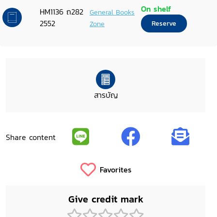
On shelf
HM1136 ถ282
General Books
2552
Zone
Reserve
สารบัญ
Share content
Favorites
Give credit mark