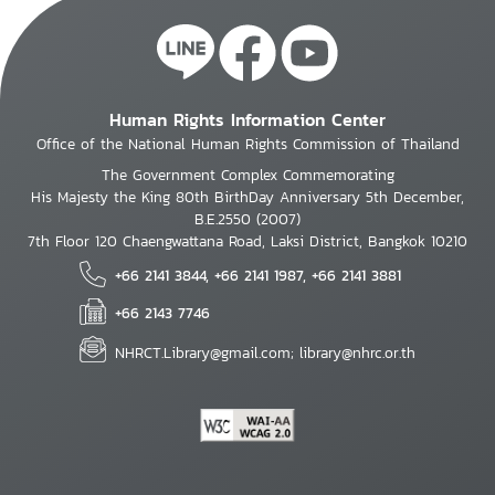
Human Rights Information Center
Office of the National Human Rights Commission of Thailand
The Government Complex Commemorating
His Majesty the King 80th BirthDay Anniversary 5th December,
B.E.2550 (2007)
7th Floor 120 Chaengwattana Road, Laksi District, Bangkok 10210
+66 2141 3844, +66 2141 1987, +66 2141 3881
+66 2143 7746
NHRCT.Library@gmail.com; library@nhrc.or.th