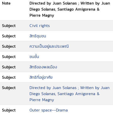
Note
Directed by Juan Solanas ; Written by Juan
อย่างแม่นยำนั้นคือ รักแรกพบของเขากับ อีเด็น
Diego Solanas, Santiago Amigorena &
(เคิร์สเตน ดันสท์) มันเป็นความฝังใจที่เขาไม่เคย
Pierre Magny
ลืม และเขารู้สึกได้เลยว่า อีเด็น เป็นหญิงสาวผู้น่า
รักและจิตใจดีเพียงคนเดียวที่มาจากโลกเบื้องบน
Subject
Civil rights
เหตุผลนี้เองที่ทำให้เขายังคงคิดถึงสถานที่แห่ง
หนึ่งที่เคยทำให้เขาได้เจอกับเธอ จนกระทั่งความ
Subject
สิทธิชุมชน
บังเอิญทำให้ อดัม และ อีเด็น ได้กลับมาพบกันอีก
ครั้ง แต่ด้วยข้อห้ามของแรงดึงดูดและกฎหมาย
Subject
ความเป็นอยู่และประเพณี
แห่งโลกอันพิศดารนี้ทำให้คนทั้งคู่ไม่อาจรักกันได้
Subject
ชนชั้น
อดัม จึงต้องทำทุกวิถีทางเพื่อให้เขาและเธอได้
สมหวังในความรักครั้งนี้
Subject
สิทธิของพลเมือง
Subject
สิทธิที่อยู่อาศัย
Subject
Directed by Juan Solanas ; Written by Juan
Diego Solanas, Santiago Amigorena &
Pierre Magny
Subject
Outer space--Drama