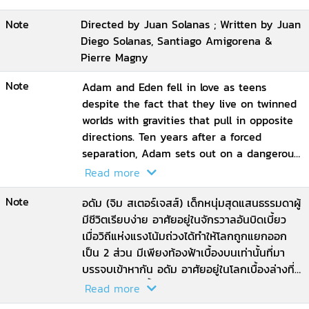
Note
Directed by Juan Solanas ; Written by Juan
Diego Solanas, Santiago Amigorena &
Pierre Magny
Note
Adam and Eden fell in love as teens
despite the fact that they live on twinned
worlds with gravities that pull in opposite
directions. Ten years after a forced
separation, Adam sets out on a dangerous
quest to reconnect with his love.
Read more
Note
อดัม (จิม สเตอร์เจสส์) เด็กหนุ่มสุดแสนธรรมดาผู้
มีชีวิตเรียบง่าย อาศัยอยู่ในจักรวาลอันบิดเบี้ยว
เมื่อวิถีแห่งแรงโน้มถ่วงได้ทำให้โลกถูกแยกออก
เป็น 2 ส่วน มีเพียงท้องฟ้าเบื้องบนเท่านั้นที่มา
บรรจบเข้าหากัน อดัม อาศัยอยู่ในโลกเบื้องล่างที่
เป็นของคนชนชั้นกรรมกร โดยมีเพียงความทรง
Read more
จำอันเลือนลางในช่วงวัยเด็กเท่านั้นที่เขายังจำได้