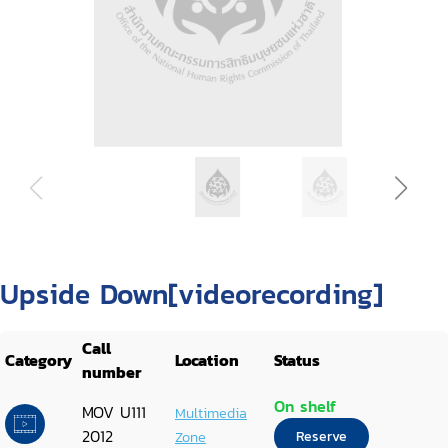
Upside Down[videorecording]
Call
Category
Location
Status
number
On shelf
MOV U111
Multimedia
2012
Zone
Reserve