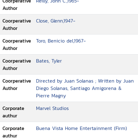
Coorperative
Reilly, John C.,1965-
Author
Coorperative
Close, Glenn,1947-
Author
Coorperative
Toro, Benicio del,1967-
Author
Coorperative
Bates, Tyler
Author
Coorperative
Directed by Juan Solanas ; Written by Juan
Author
Diego Solanas, Santiago Amigorena &
Pierre Magny
Corporate
Marvel Studios
authur
Corporate
Buena Vista Home Entertainment (Firm)
authur