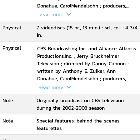
Donahue, CarolMendelsohn ; producers,
Josh Berman, Andrew Lipsitz.
Read more
Physical
7 videodiscs (18 hr., 13 min.) : sd., col. ; 4 3/4
in.
Physical
CBS Broadcasting Inc. and Alliance Atlantis
Productions,Inc. ; Jerry Bruckheimer
Television ; directed by Danny Cannon ;
written by Anthony E. Zuiker, Ann
Donahue, CarolMendelsohn ; producers,
Josh Berman, Andrew Lipsitz.
Read more
Note
Originally broadcast on CBS television
during the 2002-2003 season
Note
Special features: behind-the-scenes
featurettes