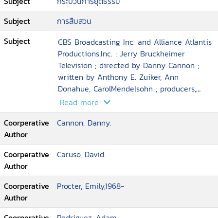
Subject
กระบวนการยุติธรรม
Subject
การสืบสวน
Subject
CBS Broadcasting Inc. and Alliance Atlantis
Productions,Inc. ; Jerry Bruckheimer
Television ; directed by Danny Cannon ;
written by Anthony E. Zuiker, Ann
Donahue, CarolMendelsohn ; producers,
Josh Berman, Andrew Lipsitz.
Read more
Coorperative
Cannon, Danny.
Author
Coorperative
Caruso, David.
Author
Coorperative
Procter, Emily,1968-
Author
Coorperative
Rodriguez, Adam.