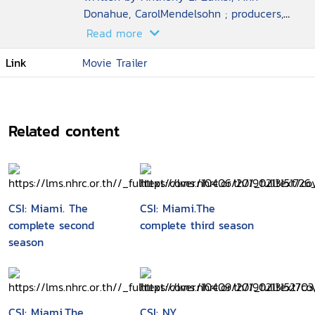
Donahue, CarolMendelsohn ; producers,
Josh Berman, Andrew Lipsitz.
Read more
Link
Movie Trailer
Related content
CSI: Miami. The
CSI: Miami.The
complete second
complete third season
season
CSI: Miami.The
CSI: NY.