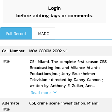
Login
before adding tags or comments.
Full Record
MARC
Call Number
MOV C890M 2002 v.1
Title
CSI: Miami. The complete first season CBS
Broadcasting Inc. and Alliance Atlantis
Productions,Inc. ; Jerry Bruckheimer
Television ; directed by Danny Cannon ;
written by Anthony E. Zuiker, Ann
Donahue, CarolMendelsohn ; producers,
Read more
Josh Berman, Andrew Lipsitz.
Alternate
CSI, crime scene investigation: Miami
Title