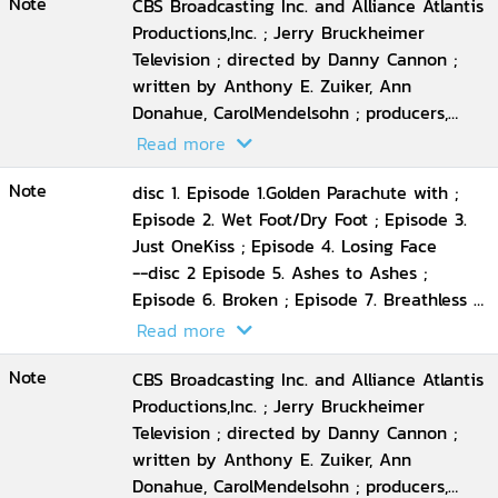
Note
CBS Broadcasting Inc. and Alliance Atlantis
Productions,Inc. ; Jerry Bruckheimer
Television ; directed by Danny Cannon ;
written by Anthony E. Zuiker, Ann
Donahue, CarolMendelsohn ; producers,
Josh Berman, Andrew Lipsitz.
Read more
Note
disc 1. Episode 1.Golden Parachute with ;
Episode 2. Wet Foot/Dry Foot ; Episode 3.
Just OneKiss ; Episode 4. Losing Face
--disc 2 Episode 5. Ashes to Ashes ;
Episode 6. Broken ; Episode 7. Breathless ;
Episode 8.Slaughterhouse
Read more
--disc 3 Episode 9. Kill Zone ; Episode 10.
Note
AHorrible Mind ; Episode 11. Camp Fear ;
CBS Broadcasting Inc. and Alliance Atlantis
Episode 12. Entrance Wound
Productions,Inc. ; Jerry Bruckheimer
--disc 4 Episode 13. Bunk ; Episode 14.
Television ; directed by Danny Cannon ;
Forced Entry ; Episode 15. Dead Woman
written by Anthony E. Zuiker, Ann
Walking ; Episode 16. Evidence of Things
Donahue, CarolMendelsohn ; producers,