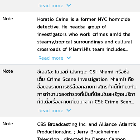
Unseen
Josh Berman, Andrew Lipsitz.
Read more
--disc 5 Episode 17. Simple Man ; Episode
Note
118. Dispo Day ; Episode 19. Double Cap ;
Horatio Caine is a former NYC homicide
Episode 20. Grave Young Men
detective. He headsa group of
--disc 6 Episode 21. Spring Break ; Episode
investigators who work crimes amid the
22. Tinder Box ; Episode 23. Freaks and
steamy,tropical surroundings and cultural
tweaks ; Episode 24. Body Count
crossroads of Miami.His team includes
--disc 7 Special features ; Behind-The-
Calleigh Dusquene, with a specialty
Read more
Scenes Featurettes ; CSI : Miami
inballistics; Tim Speedle, who is well
Note
Uncovered ; Creating CSI : Miami ;
connected on thestreet, and Eric Delko, an
ซีเอสไอ: ไมแอมี (อังกฤษ: CSI: Miami หรือชื่อ
Procedures of Hangling Evidence ; The
underwater recovery expert whoknows all
เต็ม Crime Scene Investigation: Miami) คือ
Autopsy TheaterTour ; The Gun Lab Tour.
the twists and turns of the Florida
ชื่อของรายการซีรีส์ออกฉายทางโทรทัศน์ที่เกี่ยวกับ
waterways.Together, these investigators
การทำงานของตำรวจที่เป็นที่นิยมในสหรัฐอเมริกา
collect and analyze theevidence to solve
ที่มีเนื้อเรื่องคาบเกี่ยวมาจาก CSI: Crime Scene
the crimes and to vindicate those
Investigation หรือ ซีเอสไอ: ไครม์ซีนอินเวสติเก
Read more
whooften cannot speak for themselves, the
ชั่น (ในประเทศไทย ซีรีส์ชุดนี้ถูกเรียกว่า ทีมปฏิบัติ
Note
victims.
การล่าความจริง ไมอามี่ และถูกเรียกว่า ไขคดี
CBS Broadcasting Inc. and Alliance Atlantis
ปริศนา ไมอามี่ ตามที่ออกเป็นสื่อบันเทิงตามบ้าน)
Productions,Inc. ; Jerry Bruckheimer
รายการนี้มีศูนย์กลางของเรื่องอยู่ที่ทีมนักนิติเวช
Television ; directed by Danny Cannon ;