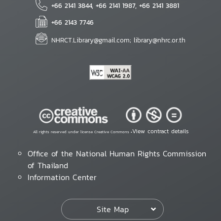
+66 2141 3844, +66 2141 1987, +66 2141 3881
+66 2143 7746
NHRCT.Library@gmail.com; library@nhrc.or.th
View contract details
All rights reserved under license Creative Commons •
Office of the National Human Rights Commission
of Thailand
Information Center
Site Map