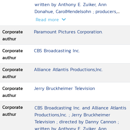
written by Anthony E. Zuiker, Ann
Donahue, CarolMendelsohn ; producers,
Josh Berman, Andrew Lipsitz.
Read more
Corporate
Paramount Pictures Corporation.
authur
Corporate
CBS Broadcasting Inc.
authur
Corporate
Alliance Atlantis Productions,Inc.
authur
Corporate
Jerry Bruckheimer Television
authur
Corporate
CBS Broadcasting Inc. and Alliance Atlantis
authur
Productions,Inc. ; Jerry Bruckheimer
Television ; directed by Danny Cannon ;
written by Anthony E. Zuiker, Ann