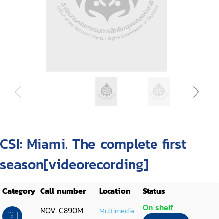
CSI: Miami. The complete first
season[videorecording]
Category
Call number
Location
Status
On shelf
MOV C890M
Multimedia