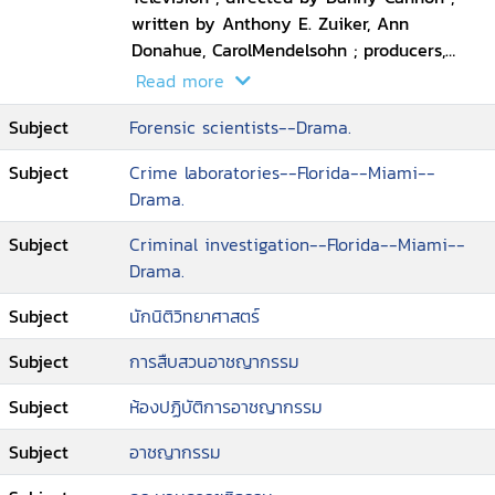
วิทยา ซึ่งตั้งอยู่ในเมืองไมอามี่, รัฐฟลอริดา หน่วย
written by Anthony E. Zuiker, Ann
นี้จะสืบสวนสอบสวนการเสียชีวิตที่เป็นปริศนา ผิด
Donahue, CarolMendelsohn ; producers,
ธรรมดา และบางครั้งก็น่าสยดสยอง เพื่อหา
Josh Berman, Andrew Lipsitz.
Read more
สาเหตุการตายที่แท้จริงและความเป็นมาของผู้ที่
Subject
Forensic scientists--Drama.
เสียชีวิต พวกเขายังสอบสวนอาชญากรรมร้าย
แรงอื่น ๆ ด้วย แต่แกนสำคัญส่วนใหญ่ของเรื่อง
Subject
Crime laboratories--Florida--Miami--
มักจะเป็นการฆาตกรรม ซีเอสไอ ไมแอมี่ เป็นซี่รีส์
Drama.
เรื่องแรกของตระกูลซีเอสไอ ที่ถูกยกเลิกการออก
อากาศจากซีบีเอส หลังจากออกอากาศมาทั้งหมด
Subject
Criminal investigation--Florida--Miami--
10 ซีซั่น
Drama.
Subject
นักนิติวิทยาศาสตร์
Subject
การสืบสวนอาชญากรรม
Subject
ห้องปฏิบัติการอาชญากรรม
Subject
อาชญากรรม