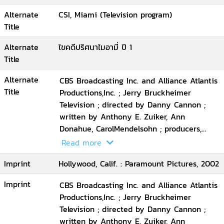
Alternate
CSI, Miami (Television program)
Title
Alternate
ไขคดีปริศนาไมอามี่ ปี 1
Title
Alternate
CBS Broadcasting Inc. and Alliance Atlantis
Title
Productions,Inc. ; Jerry Bruckheimer
Television ; directed by Danny Cannon ;
written by Anthony E. Zuiker, Ann
Donahue, CarolMendelsohn ; producers,
Josh Berman, Andrew Lipsitz.
Read more
Imprint
Hollywood, Calif. : Paramount Pictures, 2002
Imprint
CBS Broadcasting Inc. and Alliance Atlantis
Productions,Inc. ; Jerry Bruckheimer
Television ; directed by Danny Cannon ;
written by Anthony E. Zuiker, Ann