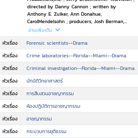
ทีมนักนิติเวชวิทยา ซึ่งตั้งอยู่ในเมืองไมอามี่, รัฐ
directed by Danny Cannon ; written by
ฟลอริดา หน่วยนี้จะสืบสวนสอบสวนการเสียชีวิตที่เป็น
Anthony E. Zuiker, Ann Donahue,
ปริศนา ผิดธรรมดา และบางครั้งก็น่าสยดสยอง เพื่อหา
CarolMendelsohn ; producers, Josh Berman,
สาเหตุการตายที่แท้จริงและความเป็นมาของผู้ที่เสียชีวิต
Andrew Lipsitz.
อ่านเพิ่มเติม
พวกเขายังสอบสวนอาชญากรรมร้ายแรงอื่น ๆ ด้วย
หัวเรื่อง
Forensic scientists--Drama.
แต่แกนสำคัญส่วนใหญ่ของเรื่องมักจะเป็นการ
ฆาตกรรม ซีเอสไอ ไมแอมี่ เป็นซี่รีส์เรื่องแรกของ
หัวเรื่อง
Crime laboratories--Florida--Miami--Drama.
ตระกูลซีเอสไอ ที่ถูกยกเลิกการออกอากาศจากซีบีเอส
หลังจากออกอากาศมาทั้งหมด 10 ซีซั่น
หัวเรื่อง
Criminal investigation--Florida--Miami--Drama.
หัวเรื่อง
นักนิติวิทยาศาสตร์
หัวเรื่อง
การสืบสวนอาชญากรรม
หัวเรื่อง
ห้องปฏิบัติการอาชญากรรม
หัวเรื่อง
อาชญากรรม
หัวเรื่อง
กระบวนการยุติธรรม