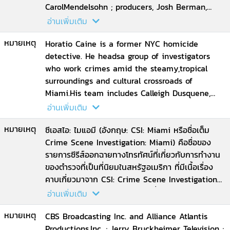
Episode 16. Evidence of Things Unseen
CarolMendelsohn ; producers, Josh Berman,
--disc 5 Episode 17. Simple Man ; Episode 118.
Andrew Lipsitz.
อ่านเพิ่มเติม
Dispo Day ; Episode 19. Double Cap ; Episode
หมายเหตุ
20. Grave Young Men
Horatio Caine is a former NYC homicide
--disc 6 Episode 21. Spring Break ; Episode 22.
detective. He headsa group of investigators
Tinder Box ; Episode 23. Freaks and tweaks ;
who work crimes amid the steamy,tropical
Episode 24. Body Count
surroundings and cultural crossroads of
--disc 7 Special features ; Behind-The-Scenes
Miami.His team includes Calleigh Dusquene,
Featurettes ; CSI : Miami Uncovered ; Creating
with a specialty inballistics; Tim Speedle, who
อ่านเพิ่มเติม
CSI : Miami ; Procedures of Hangling Evidence ;
is well connected on thestreet, and Eric Delko,
หมายเหตุ
The Autopsy TheaterTour ; The Gun Lab Tour.
an underwater recovery expert whoknows all
ซีเอสไอ: ไมแอมี (อังกฤษ: CSI: Miami หรือชื่อเต็ม
the twists and turns of the Florida
Crime Scene Investigation: Miami) คือชื่อของ
waterways.Together, these investigators collect
รายการซีรีส์ออกฉายทางโทรทัศน์ที่เกี่ยวกับการทำงาน
and analyze theevidence to solve the crimes
ของตำรวจที่เป็นที่นิยมในสหรัฐอเมริกา ที่มีเนื้อเรื่อง
and to vindicate those whooften cannot speak
คาบเกี่ยวมาจาก CSI: Crime Scene Investigation
for themselves, the victims.
หรือ ซีเอสไอ: ไครม์ซีนอินเวสติเกชั่น (ในประเทศไทย ซี
อ่านเพิ่มเติม
รีส์ชุดนี้ถูกเรียกว่า ทีมปฏิบัติการล่าความจริง ไมอามี่
หมายเหตุ
และถูกเรียกว่า ไขคดีปริศนา ไมอามี่ ตามที่ออกเป็นสื่อ
CBS Broadcasting Inc. and Alliance Atlantis
บันเทิงตามบ้าน) รายการนี้มีศูนย์กลางของเรื่องอยู่ที่
Productions,Inc. ; Jerry Bruckheimer Television ;