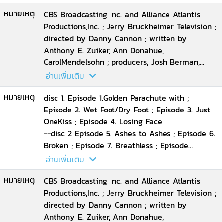
หมายเหตุ
CBS Broadcasting Inc. and Alliance Atlantis
Productions,Inc. ; Jerry Bruckheimer Television ;
directed by Danny Cannon ; written by
Anthony E. Zuiker, Ann Donahue,
CarolMendelsohn ; producers, Josh Berman,
Andrew Lipsitz.
อ่านเพิ่มเติม
หมายเหตุ
disc 1. Episode 1.Golden Parachute with ;
Episode 2. Wet Foot/Dry Foot ; Episode 3. Just
OneKiss ; Episode 4. Losing Face
--disc 2 Episode 5. Ashes to Ashes ; Episode 6.
Broken ; Episode 7. Breathless ; Episode
8.Slaughterhouse
อ่านเพิ่มเติม
--disc 3 Episode 9. Kill Zone ; Episode 10.
หมายเหตุ
AHorrible Mind ; Episode 11. Camp Fear ;
CBS Broadcasting Inc. and Alliance Atlantis
Episode 12. Entrance Wound
Productions,Inc. ; Jerry Bruckheimer Television ;
--disc 4 Episode 13. Bunk ; Episode 14. Forced
directed by Danny Cannon ; written by
Entry ; Episode 15. Dead Woman Walking ;
Anthony E. Zuiker, Ann Donahue,