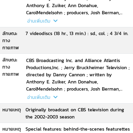
Anthony E. Zuiker, Ann Donahue,
CarolMendelsohn ; producers, Josh Berman,
Andrew Lipsitz.
อ่านเพิ่มเติม
ลักษณะ
7 videodiscs (18 hr., 13 min.) : sd., col. ; 4 3/4 in.
ทาง
กายภาพ
ลักษณะ
CBS Broadcasting Inc. and Alliance Atlantis
ทาง
Productions,Inc. ; Jerry Bruckheimer Television ;
กายภาพ
directed by Danny Cannon ; written by
Anthony E. Zuiker, Ann Donahue,
CarolMendelsohn ; producers, Josh Berman,
Andrew Lipsitz.
อ่านเพิ่มเติม
หมายเหตุ
Originally broadcast on CBS television during
the 2002-2003 season
หมายเหตุ
Special features: behind-the-scenes featurettes