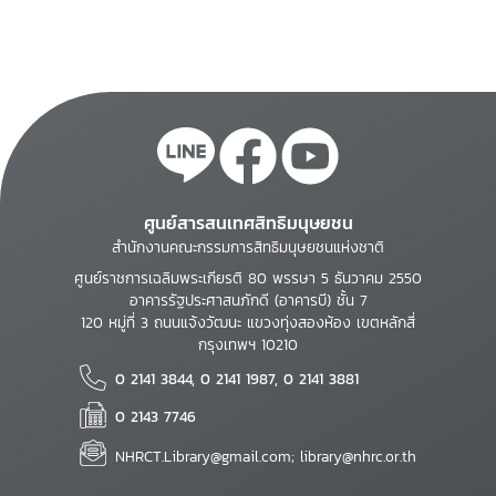
ศูนย์สารสนเทศสิทธิมนุษยชน
สำนักงานคณะกรรมการสิทธิมนุษยชนแห่งชาติ
ศูนย์ราชการเฉลิมพระเกียรติ 80 พรรษา 5 ธันวาคม 2550
อาคารรัฐประศาสนภักดี (อาคารบี) ชั้น 7
120 หมู่ที่ 3 ถนนแจ้งวัฒนะ แขวงทุ่งสองห้อง เขตหลักสี่
กรุงเทพฯ 10210
0 2141 3844, 0 2141 1987, 0 2141 3881
0 2143 7746
NHRCT.Library@gmail.com; library@nhrc.or.th