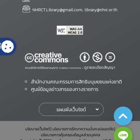
NHRCT.Library@gmail.com; library@nhrc.or.th
้
ดูรายละเอียดสัญญา
สงวนสิทธิ์ภายใต้สัญญาอนุญาต Creative Commons •
สำนักงานคณะกรรมการสิทธิมนุษยชนแห่งชาติ
ศูนย์ข้อมูลข่าวสารของทางราชการ
แผนผังเว็บไซต์
นโยบายเว็บไซต์
นโยบายการรักษาความมั่นคงปลอดภัย
นโยบายการคุ้มครองข้อมูลส่วนบุคคล