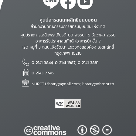
ศูนย์สารสนเทศสิทธิมนุษยชน
สำนักงานคณะกรรมการสิทธิมนุษยชนแห่งชาติ
ศูนย์ราชการเฉลิมพระเกียรติ 80 พรรษา 5 ธันวาคม 2550
อาคารรัฐประศาสนภักดี (อาคารบี) ชั้น 7
120 หมู่ที่ 3 ถนนแจ้งวัฒนะ แขวงทุ่งสองห้อง เขตหลักสี่
กรุงเทพฯ 10210
0 2141 3844, 0 2141 1987, 0 2141 3881
0 2143 7746
NHRCT.Library@gmail.com; library@nhrc.or.th