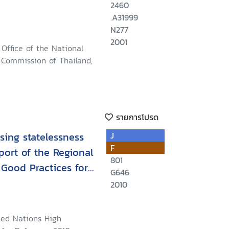
2460
.A31999
N277
2001
Office of the National
Commission of Thailand,
รายการโปรด
sing statelessness
J
F
port of the Regional
801
Good Practices for
G646
evention and
2010
sness and the
s Persons in South
ted Nations High