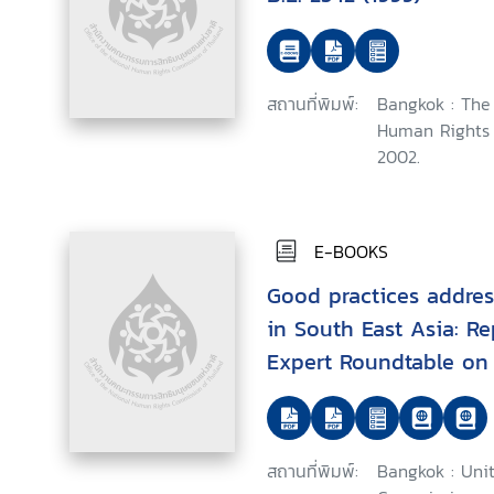
สถานที่พิมพ์:
Bangkok : The 
Human Rights 
2002.
E-BOOKS
Good practices addres
in South East Asia: Re
Expert Roundtable on 
the Identification, Pr
Reduction of Stateles
Protection of Stateles
สถานที่พิมพ์:
Bangkok : Uni