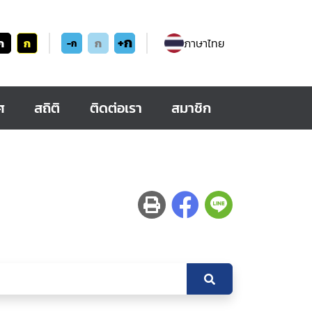
+ก
ก
ก
ก
ภาษาไทย
-ก
ศ
สถิติ
ติดต่อเรา
สมาชิก