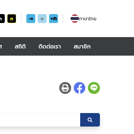
+ก
ก
ก
ก
ภาษาไทย
-ก
ศ
สถิติ
ติดต่อเรา
สมาชิก