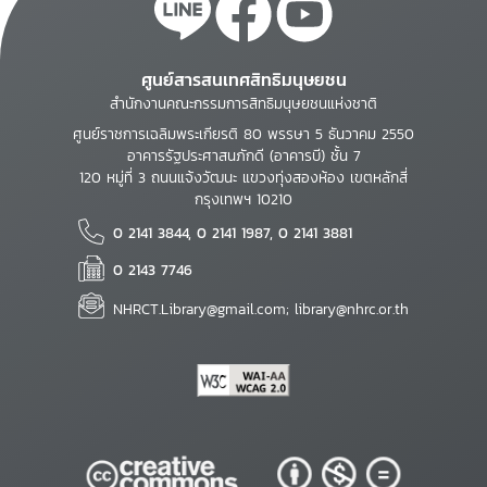
ศูนย์สารสนเทศสิทธิมนุษยชน
สำนักงานคณะกรรมการสิทธิมนุษยชนแห่งชาติ
ศูนย์ราชการเฉลิมพระเกียรติ 80 พรรษา 5 ธันวาคม 2550
อาคารรัฐประศาสนภักดี (อาคารบี) ชั้น 7
120 หมู่ที่ 3 ถนนแจ้งวัฒนะ แขวงทุ่งสองห้อง เขตหลักสี่
กรุงเทพฯ 10210
0 2141 3844, 0 2141 1987, 0 2141 3881
0 2143 7746
NHRCT.Library@gmail.com; library@nhrc.or.th