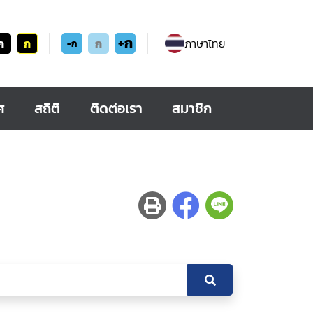
+ก
ก
ก
ก
ภาษาไทย
-ก
ศ
สถิติ
ติดต่อเรา
สมาชิก