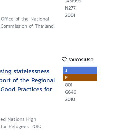
.A31999
N277
2001
Office of the National
Commission of Thailand,
รายการโปรด
sing statelessness
J
F
port of the Regional
801
Good Practices for
G646
evention and
2010
sness and the
s Persons in South
ted Nations High
8 to 29 October 2010
for Refugees, 2010.