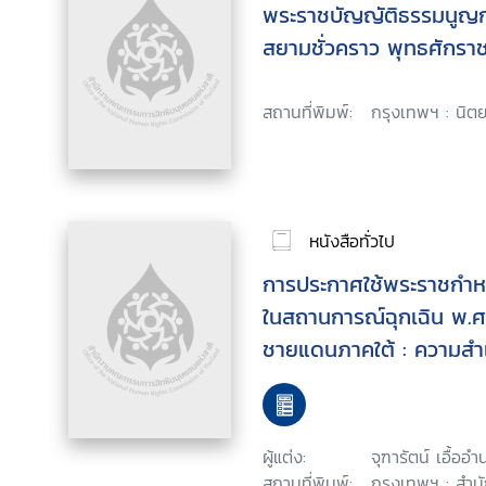
พระราชบัญญัติธรรมนูญ
สยามชั่วคราว พุทธศักรา
สถานที่พิมพ์:
กรุงเทพฯ : นิต
หนังสือทั่วไป
การประกาศใช้พระราชกำ
ในสถานการณ์ฉุกเฉิน พ.ศ.
ชายแดนภาคใต้ : ความสำ
เสนอแนะ
ผู้แต่ง:
จุฑารัตน์ เอื้ออ
สถานที่พิมพ์:
กรุงเทพฯ : สำน