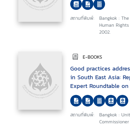
สถานที่พิมพ์:
Bangkok : The 
Human Rights 
2002.
E-BOOKS
Good practices addres
in South East Asia: Re
Expert Roundtable on 
the Identification, Pr
Reduction of Stateles
Protection of Stateles
สถานที่พิมพ์:
Bangkok : Uni
East Asia, Bangkok, 2
Commissioner 