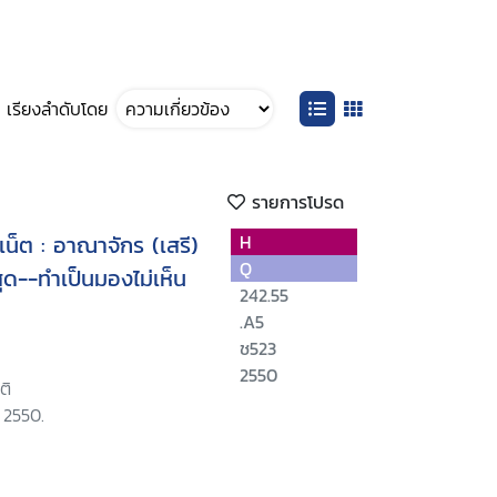
เรียงลำดับโดย
รายการโปรด
์เน็ต : อาณาจักร (เสรี)
H
Q
สุด--ทำเป็นมองไม่เห็น
242.55
.A5
ช523
2550
ติ
, 2550.