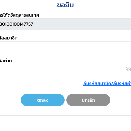
ขอยืม
าร์โค้ดวัสดุสารสนเทศ
หัสสมาชิก
ัสผ่าน
ลืมรหัสสมาชิก/ลืมรหัสผ่
ตกลง
ยกเลิก