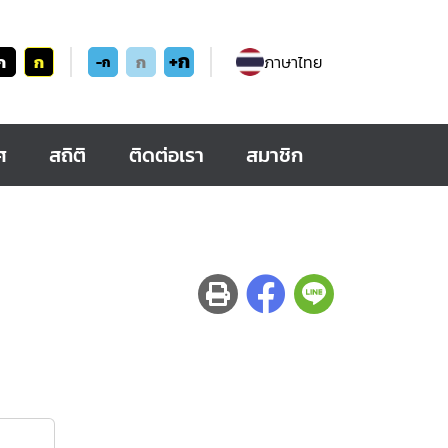
+ก
ก
ก
ก
ภาษาไทย
-ก
ศ
สถิติ
ติดต่อเรา
สมาชิก