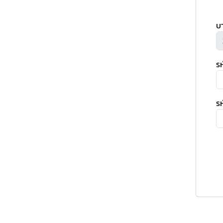
บ
ร
รห