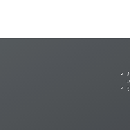
ส
แ
ศ