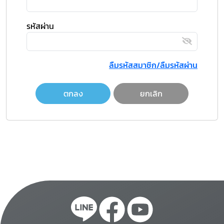
รหัสผ่าน
ลืมรหัสสมาชิก/ลืมรหัสผ่าน
ตกลง
ยกเลิก