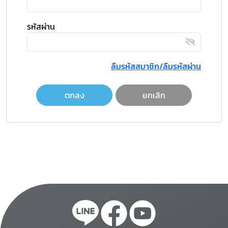
รหัสผ่าน
ลืมรหัสสมาชิก/ลืมรหัสผ่าน
ตกลง
ยกเลิก