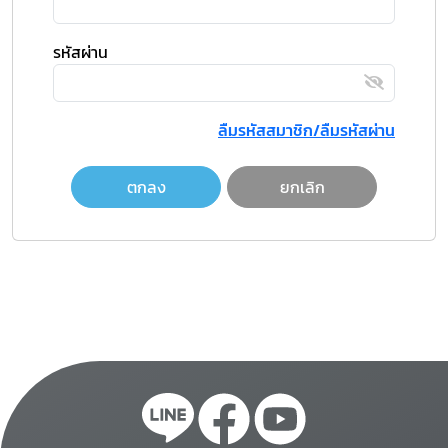
รหัสผ่าน
ลืมรหัสสมาชิก/ลืมรหัสผ่าน
ตกลง
ยกเลิก