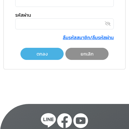
รหัสผ่าน
ลืมรหัสสมาชิก/ลืมรหัสผ่าน
ตกลง
ยกเลิก