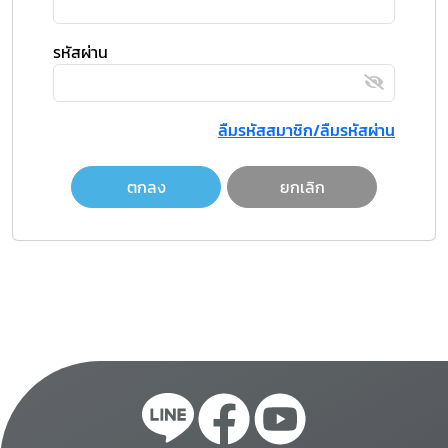
รหัสผ่าน
ลืมรหัสสมาชิก/ลืมรหัสผ่าน
ตกลง
ยกเลิก