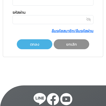
รหัสผ่าน
ลืมรหัสสมาชิก/ลืมรหัสผ่าน
ตกลง
ยกเลิก