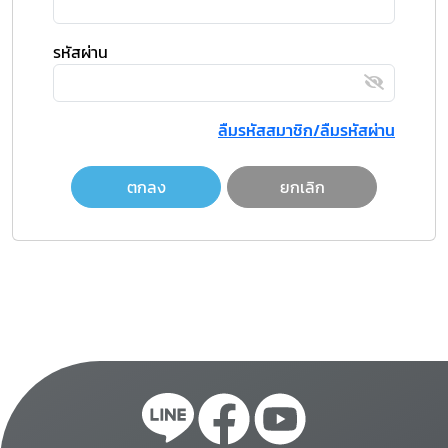
รหัสผ่าน
ลืมรหัสสมาชิก/ลืมรหัสผ่าน
ตกลง
ยกเลิก