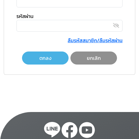
รหัสผ่าน
ลืมรหัสสมาชิก/ลืมรหัสผ่าน
ตกลง
ยกเลิก