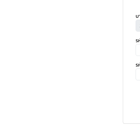
บ
ร
รห