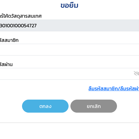
ขอยืม
าร์โค้ดวัสดุสารสนเทศ
หัสสมาชิก
ัสผ่าน
ลืมรหัสสมาชิก/ลืมรหัสผ่
ตกลง
ยกเลิก