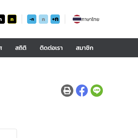
+ก
ก
ก
ก
ภาษาไทย
-ก
ศ
สถิติ
ติดต่อเรา
สมาชิก