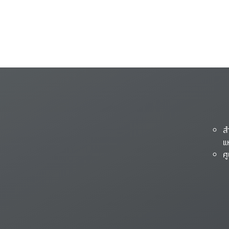
ส
แ
ศ