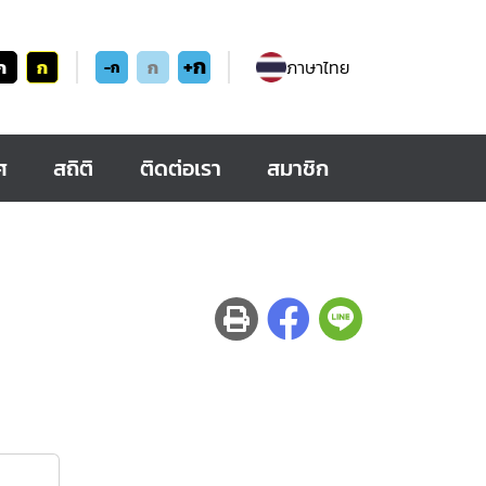
+ก
ก
ก
ก
ภาษาไทย
-ก
ศ
สถิติ
ติดต่อเรา
สมาชิก