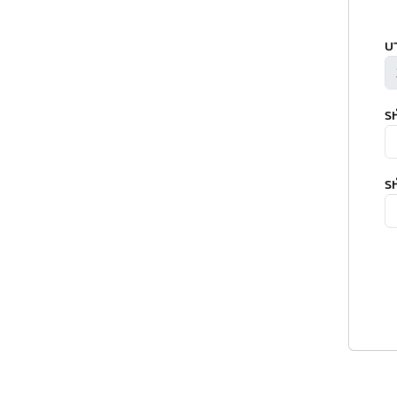
บ
ร
รห