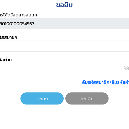
ขอยืม
าร์โค้ดวัสดุสารสนเทศ
หัสสมาชิก
ัสผ่าน
ลืมรหัสสมาชิก/ลืมรหัสผ่
ตกลง
ยกเลิก