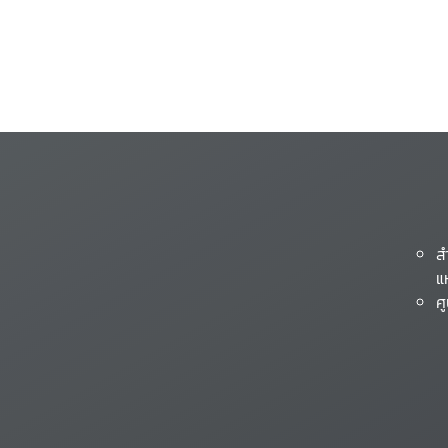
ส
แ
ศ