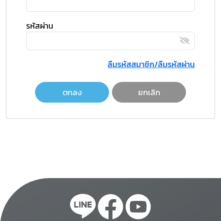
รหัสผ่าน
ลืมรหัสสมาชิก/ลืมรหัสผ่าน
ตกลง
ยกเลิก